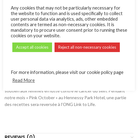
Out of stock
Any cookies that may not be particularly necessary for
Compare
Add to wishlist
the website to function and is used specifically to collect
user personal data via analytics, ads, other embedded
contents are termed as non-necessary cookies. It is
Category:
Special Offers
mandatory to procure user consent prior to running these
cookies on your website.
Share:
Accept all cookies
Reject all non-necessary cookies
DESCRIPTION
En octobre, nous vous proposons une expérience gustative aussi
riche que savoureuse qui combine l’acidulé des framboises à la
For more information, please visit our cookie policy page
texture onctueuse de la crème d’amandes sur une base de tarte
Read More
croquante. Dégustez ou offrez cet entremets pour dire votre
soutien aux femmes en lutte contre le cancer du sein. Pendant
notre mois « Pink October » au Hennessy Park Hotel, une partie
des recettes sera reversée à l’ONG Link to Life.
REVIEWS (0)