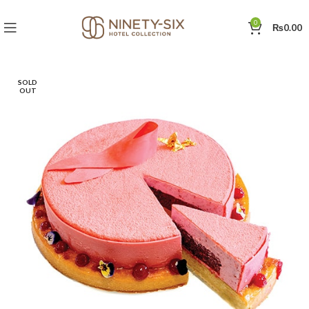
0
₨
0.00
SOLD
OUT