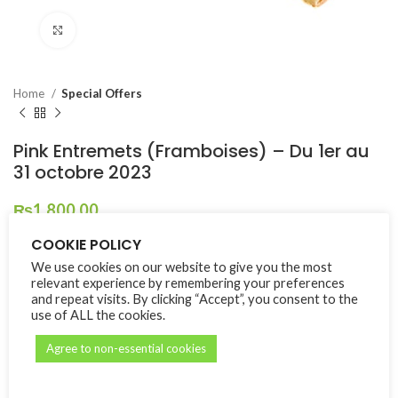
Click to enlarge
Home
Special Offers
Pink Entremets (Framboises) – Du 1er au
31 octobre 2023
₨
1,800.00
COOKIE POLICY
En octobre, nous vous proposons une expérience gustative aussi
riche que savoureuse qui combine l’acidulé des framboises à la
We use cookies on our website to give you the most
relevant experience by remembering your preferences
texture onctueuse de la crème d’amandes sur une base de tarte
and repeat visits. By clicking “Accept”, you consent to the
croquante. Dégustez ou offrez cet entremets pour dire votre
use of ALL the cookies.
soutien aux femmes en lutte contre le cancer du sein. Pendant
notre mois « Pink October » au Hennessy Park Hotel, une partie
Agree to non-essential cookies
des recettes sera reversée à l’ONG Link to Life.